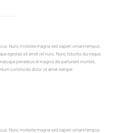
l lacus. Nunc molestie magna sed sapien ornare tempus.
sque egestas sit amet vel nunc. Nunc lobortis dui neque,
natoque penatibus et magnis dis parturient montes,
lementum commodo dolor sit amet semper.
l lacus. Nunc molestie magna sed sapien ornare tempus.