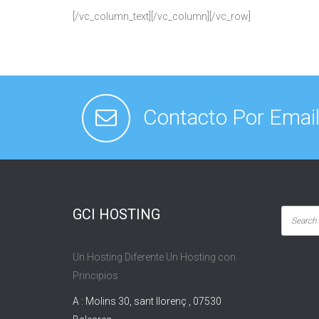
[/vc_column_text][/vc_column][/vc_row]
Contacto Por Emai
GCI HOSTING
Un Hosting Diferente Un Hosting con
Principios
A : Molins 30, sant llorenç , 07530