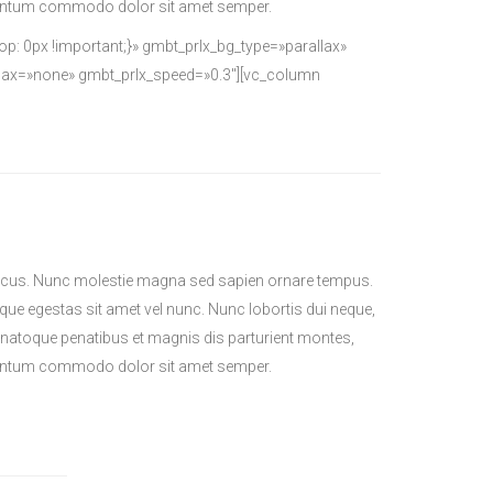
lementum commodo dolor sit amet semper.
: 0px !important;}» gmbt_prlx_bg_type=»parallax»
llax=»none» gmbt_prlx_speed=»0.3″][vc_column
l lacus. Nunc molestie magna sed sapien ornare tempus.
sque egestas sit amet vel nunc. Nunc lobortis dui neque,
natoque penatibus et magnis dis parturient montes,
lementum commodo dolor sit amet semper.