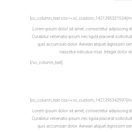
[vc_column_text css=».vc_custom_1421295321524{marg
Lorem ipsum dolor sit amet, consectetur adipiscing el
Curabitur venenatis ipsum nec ligula placerat sollicitu
quis accumsan dolor. Aenean aliquet dignissim sem
nascetur ridiculus mus. Integer dolor 
[/vc_column_text]
[vc_column_text css=».vc_custom_1421295342597{marg
Lorem ipsum dolor sit amet, consectetur adipiscing el
Curabitur venenatis ipsum nec ligula placerat sollicitu
quis accumsan dolor. Aenean aliquet dignissim sem