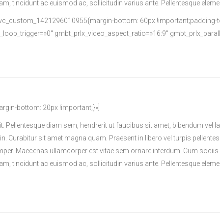
diam, tincidunt ac euismod ac, sollicitudin varius ante. Pellentesque e
.vc_custom_1421296010955{margin-bottom: 60px !important;padding-top
_loop_trigger=»0″ gmbt_prlx_video_aspect_ratio=»16:9″ gmbt_prlx_para
in-bottom: 20px !important;}»]
it. Pellentesque diam sem, hendrerit ut faucibus sit amet, bibendum ve
din. Curabitur sit amet magna quam. Praesent in libero vel turpis pellente
per. Maecenas ullamcorper est vitae sem ornare interdum. Cum sociis 
diam, tincidunt ac euismod ac, sollicitudin varius ante. Pellentesque e