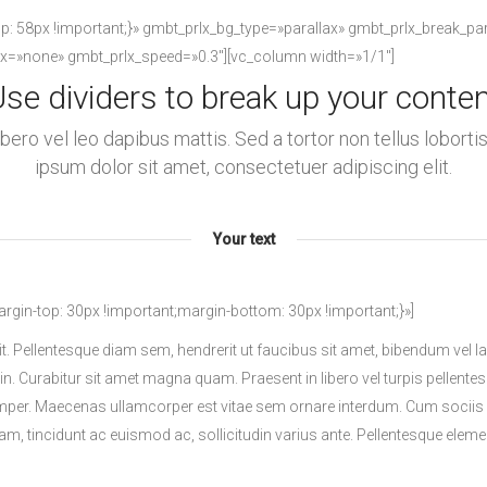
58px !important;}» gmbt_prlx_bg_type=»parallax» gmbt_prlx_break_par
ax=»none» gmbt_prlx_speed=»0.3″][vc_column width=»1/1″]
se dividers to break up your conte
libero vel leo dapibus mattis. Sed a tortor non tellus lobor
ipsum dolor sit amet, consectetuer adipiscing elit.
Your text
n-top: 30px !important;margin-bottom: 30px !important;}»]
it. Pellentesque diam sem, hendrerit ut faucibus sit amet, bibendum ve
din. Curabitur sit amet magna quam. Praesent in libero vel turpis pellente
per. Maecenas ullamcorper est vitae sem ornare interdum. Cum sociis 
diam, tincidunt ac euismod ac, sollicitudin varius ante. Pellentesque e