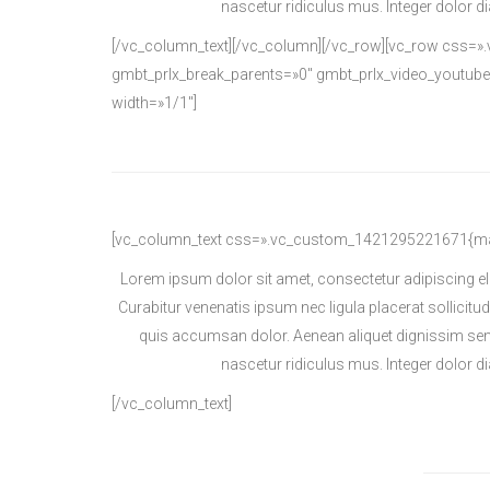
nascetur ridiculus mus. Integer dolor 
[/vc_column_text][/vc_column][/vc_row][vc_row css=»
gmbt_prlx_break_parents=»0″ gmbt_prlx_video_youtube
width=»1/1″]
[vc_column_text css=».vc_custom_1421295221671{marg
Lorem ipsum dolor sit amet, consectetur adipiscing el
Curabitur venenatis ipsum nec ligula placerat sollicitu
quis accumsan dolor. Aenean aliquet dignissim sem
nascetur ridiculus mus. Integer dolor 
[/vc_column_text]