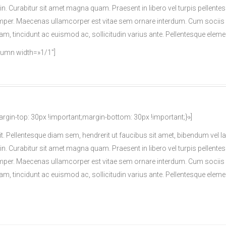
din. Curabitur sit amet magna quam. Praesent in libero vel turpis pellente
per. Maecenas ullamcorper est vitae sem ornare interdum. Cum sociis 
diam, tincidunt ac euismod ac, sollicitudin varius ante. Pellentesque e
lumn width=»1/1″]
n-top: 30px !important;margin-bottom: 30px !important;}»]
it. Pellentesque diam sem, hendrerit ut faucibus sit amet, bibendum ve
din. Curabitur sit amet magna quam. Praesent in libero vel turpis pellente
per. Maecenas ullamcorper est vitae sem ornare interdum. Cum sociis 
diam, tincidunt ac euismod ac, sollicitudin varius ante. Pellentesque e