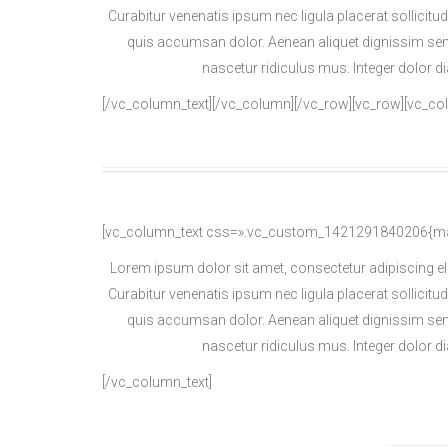
Curabitur venenatis ipsum nec ligula placerat sollicitu
quis accumsan dolor. Aenean aliquet dignissim sem
nascetur ridiculus mus. Integer dolor 
[/vc_column_text][/vc_column][/vc_row][vc_row][vc_co
[vc_column_text css=».vc_custom_1421291840206{margi
Lorem ipsum dolor sit amet, consectetur adipiscing el
Curabitur venenatis ipsum nec ligula placerat sollicitu
quis accumsan dolor. Aenean aliquet dignissim sem
nascetur ridiculus mus. Integer dolor 
[/vc_column_text]