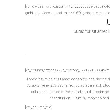
[vc_row css=».vc_custom_1421295906832{padding-top: 
gmbt_prlx_video_aspect_ratio=»16:9″ gmbt_prlx_parall
U
Curabitur sit amet 
[vc_column_text css=».vc_custom_1421291866649{margi
Lorem ipsum dolor sit amet, consectetur adipiscing el
Curabitur venenatis ipsum nec ligula placerat sollicitu
quis accumsan dolor. Aenean aliquet dignissim sem
nascetur ridiculus mus. Integer dolor 
[/vc_column_text]