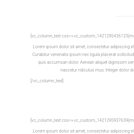
[vc_column_text css=».vc_custom_1421295426123{marg
Lorem ipsum dolor sit amet, consectetur adipiscing el
Curabitur venenatis ipsum nec ligula placerat sollicitu
quis accumsan dolor. Aenean aliquet dignissim sem
nascetur ridiculus mus. Integer dolor 
[/vc_column_text]
[vc_column_text css=».vc_custom_1421295937639{marg
Lorem ipsum dolor sit amet, consectetur adipiscing el