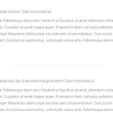
in-bottom: 20px !important;}»]
it. Pellentesque diam sem, hendrerit ut faucibus sit amet, bibendum ve
din. Curabitur sit amet magna quam. Praesent in libero vel turpis pellente
per. Maecenas ullamcorper est vitae sem ornare interdum. Cum sociis 
diam, tincidunt ac euismod ac, sollicitudin varius ante. Pellentesque e
n-top: 0px !important;margin-bottom: 20px !important;}»]
it. Pellentesque diam sem, hendrerit ut faucibus sit amet, bibendum ve
din. Curabitur sit amet magna quam. Praesent in libero vel turpis pellente
per. Maecenas ullamcorper est vitae sem ornare interdum. Cum sociis 
diam, tincidunt ac euismod ac, sollicitudin varius ante. Pellentesque e