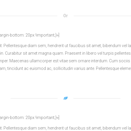
Or
in-bottom: 20px !important;}»]
it. Pellentesque diam sem, hendrerit ut faucibus sit amet, bibendum ve
din. Curabitur sit amet magna quam. Praesent in libero vel turpis pellente
per. Maecenas ullamcorper est vitae sem ornare interdum. Cum sociis 
diam, tincidunt ac euismod ac, sollicitudin varius ante. Pellentesque e
in-bottom: 20px !important;}»]
it. Pellentesque diam sem, hendrerit ut faucibus sit amet, bibendum ve