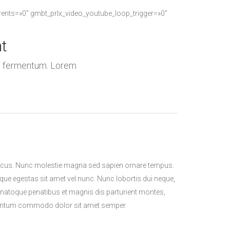
ents=»0″ gmbt_prlx_video_youtube_loop_trigger=»0″
nt
tis fermentum. Lorem
l lacus. Nunc molestie magna sed sapien ornare tempus.
sque egestas sit amet vel nunc. Nunc lobortis dui neque,
natoque penatibus et magnis dis parturient montes,
lementum commodo dolor sit amet semper.