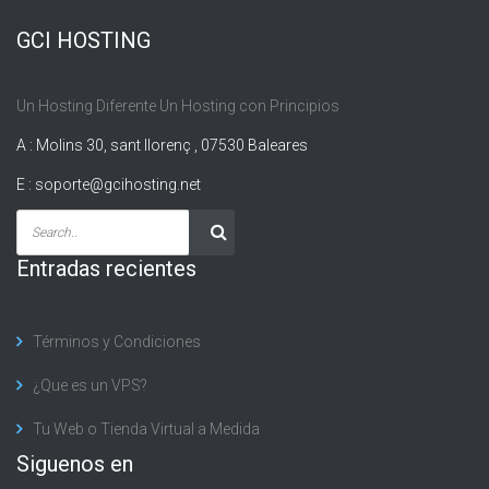
GCI HOSTING
Un Hosting Diferente Un Hosting con Principios
A : Molins 30, sant llorenç , 07530 Baleares
E :
soporte@gcihosting.net
Entradas recientes
Términos y Condiciones
¿Que es un VPS?
Tu Web o Tienda Virtual a Medida
Siguenos en